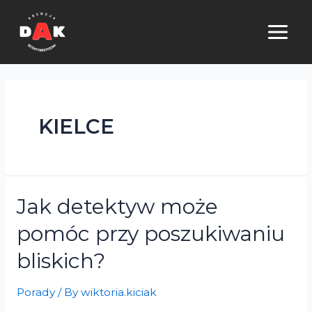
Skip
to
MAI
content
ME
KIELCE
Jak detektyw może
pomóc przy poszukiwaniu
bliskich?
Porady
/ By
wiktoria.kiciak