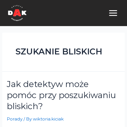
Skip
to
MAI
content
ME
SZUKANIE BLISKICH
Jak detektyw może
pomóc przy poszukiwaniu
bliskich?
Porady
/ By
wiktoria.kiciak