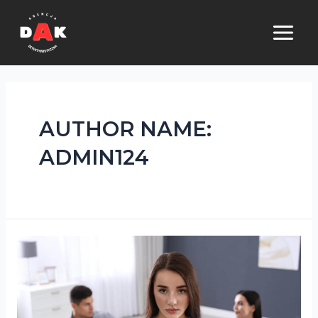
Skip
to
MAI
content
ME
AUTHOR NAME:
ADMIN124